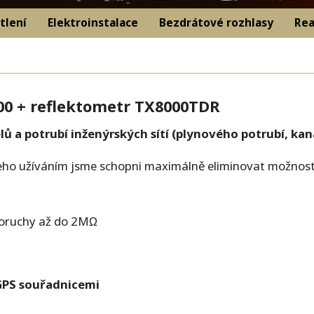
tlení
Elektroinstalace
Bezdrátové rozhlasy
Rea
100 + reflektometr TX8000TDR
elů a potrubí inženýrských sítí (plynového potrubí, ka
jeho užíváním jsme schopni maximálně eliminovat možnost
oruchy až do 2M
Ω
 GPS souřadnicemi