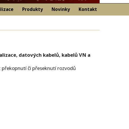
lizace
Produkty
Novinky
Kontakt
nalizace, datových kabelů, kabelů VN a
 překopnutí či přeseknutí rozvodů