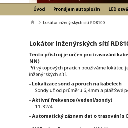
Úvod
Pronájem autoplošin
LED osvě
Lokátor inženýrských sítí RD8100
Lokátor inženýrských sítí RD8
Tento přístroj je určen pro trasování kab
NN)
Při výkopových pracích používáme lokátor, 
inženýrských sítí.
- Lokalizace sond a poruch na kabelech
Sondy už od průměru 6,4mm a plášťové p
-
Aktivní frekvence (vedení/sondy)
11-32/4
- Automatický záznam dat o trasování s