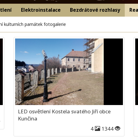
tlení
Elektroinstalace
Bezdrátové rozhlasy
Rea
ní kulturních památek fotogalerie
LED osvětlení Kostela svatého Jiří obce
Kunčina
4
1344